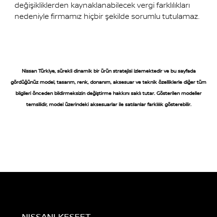
değişikliklerden kaynaklanabilecek vergi farklılıkları
nedeniyle firmamız hiçbir şekilde sorumlu tutulamaz.
Nissan Türkiye, sürekli dinamik bir ürün stratejisi izlemektedir ve bu sayfada
gördüğünüz model, tasarım, renk, donanım, aksesuar ve teknik özelliklerle diğer tüm
bilgileri önceden bildirmeksizin değiştirme hakkını saklı tutar. Gösterilen modeller
temsilidir, model üzerindeki aksesuarlar ile satılanlar farklılık gösterebilir.
NISSANI KEŞFET